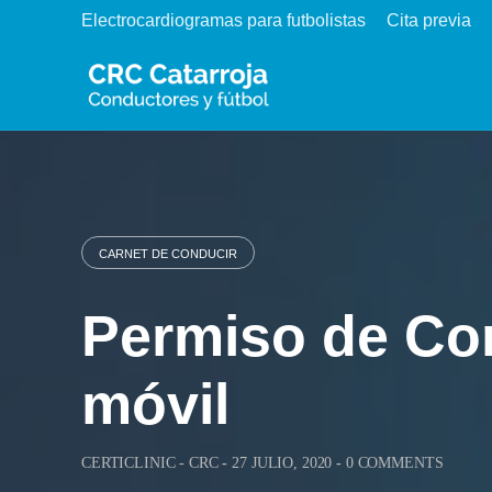
Skip
Electrocardiogramas para futbolistas
Cita previa
to
content
CARNET DE CONDUCIR
Permiso de Con
móvil
CERTICLINIC - CRC
-
27 JULIO, 2020
-
0 COMMENTS