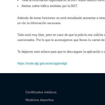
Toda la información registrada en la DGT sobre nuestro vehíc
Alertas sobre tráfico emitidas por la DGT.
Además de estas funciones se está estudiando aumentar a otras 
un clic la información necesaria.
Todo está muy bien, pero en caso de que la policía nos solicit
sancionados. Por lo que te aconsejamos que lleves tu carnet de
Te dejamos este enlace para que te descargues la aplicación o 
https://sede.dgt.gob.es/es/appmidgt/
Certificados médicos
Medicina deportiva