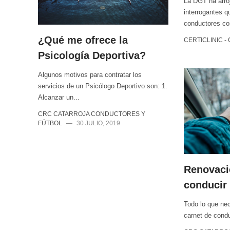
La DGT ha arro
interrogantes q
conductores con
¿Qué me ofrece la
CERTICLINIC -
Psicología Deportiva?
Algunos motivos para contratar los
servicios de un Psicólogo Deportivo son: 1.
Alcanzar un...
CRC CATARROJA CONDUCTORES Y
FÚTBOL
—
30 JULIO, 2019
Renovaci
conducir
Todo lo que nec
carnet de condu