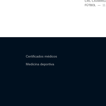
CRC CATARRO
FÚTBOL
—
11
Certificados médicos
Medicina deportiva