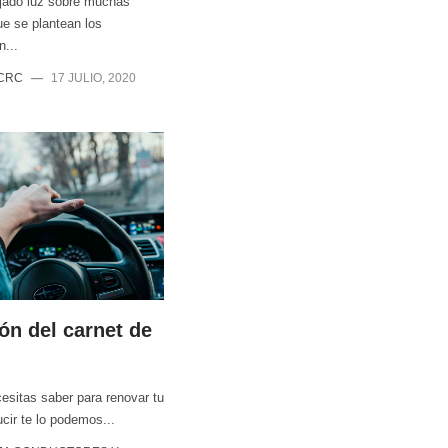
jado luz sobre muchas
ue se plantean los
...
 CRC
—
17 JULIO, 2020
ón del carnet de
esitas saber para renovar tu
cir te lo podemos...