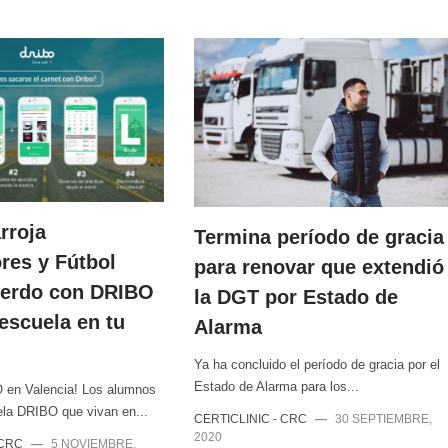
rroja
Termina período de gracia
res y Fútbol
para renovar que extendió
uerdo con DRIBO
la DGT por Estado de
escuela en tu
Alarma
Ya ha concluido el período de gracia por el
Estado de Alarma para los...
 en Valencia! Los alumnos
ela DRIBO que vivan en...
CERTICLINIC - CRC
—
30 SEPTIEMBRE,
2020
 CRC
—
5 NOVIEMBRE,